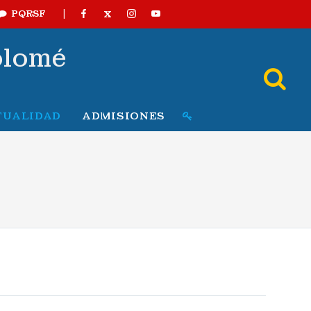
|
X
PQRSF
olomé
TUALIDAD
ADMISIONES