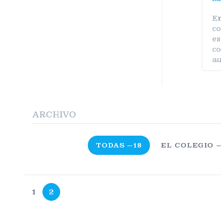
En
co
es
co
au
ARCHIVO
TODAS —18
EL COLEGIO 
1
2