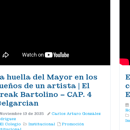
a huella del Mayor en los
E
ueños de un artista | El
c
reak Bartolino – CAP. 4
E
@elgarcian‬
Ro
Noviembre 13 de 2025
Carlos Arturo González
dríguez
In
El Colegio
Institucional
Promoción
stitucional