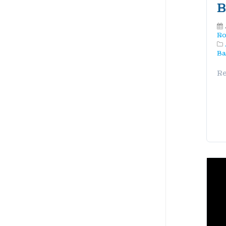
B
Ro
Ba
Re