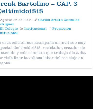
reak Bartolino – CAP. 3
@eltimido1818‬
Agosto 26 de 2025
Carlos Arturo González
dríguez
El Colegio
Institucional
Promoción
stitucional
n esta edición nos acompaña un invitado muy
pecial: @eltimido1818, reciclador, creador de
ntenido y coleccionista que trabaja día a día
r visibilizar la valiosa labor del reciclaje en
ogotá.