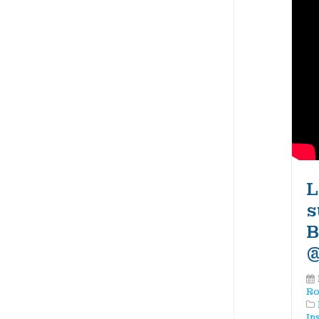
L
s
B
‪
Ro
In