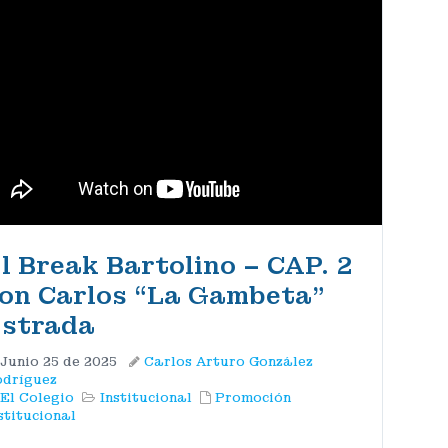
l Break Bartolino – CAP. 2
on Carlos “La Gambeta”
strada
Junio 25 de 2025
Carlos Arturo González
dríguez
El Colegio
Institucional
Promoción
stitucional