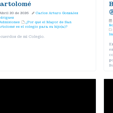
artolomé
B
‪
Abril 20 de 2026
Carlos Arturo González
dríguez
Admisiones
¿Por qué el Mayor de San
Ro
rtolomé es el colegio para su hijo(a)?
In
cuerdos de mi Colegio.
E
es
co
po
B