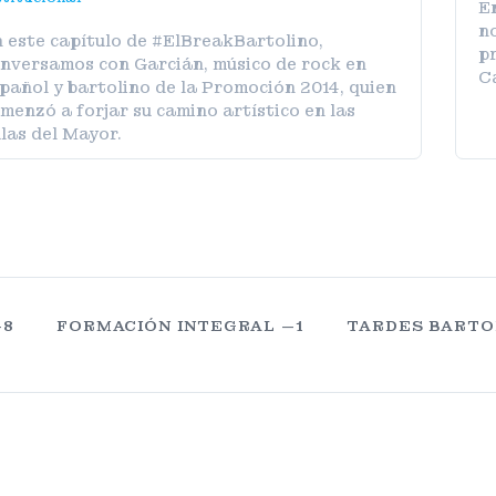
E
no
 este capítulo de #ElBreakBartolino,
pr
nversamos con Garcián, músico de rock en
C
pañol y bartolino de la Promoción 2014, quien
menzó a forjar su camino artístico en las
las del Mayor.
—8
FORMACIÓN INTEGRAL —1
TARDES BARTO