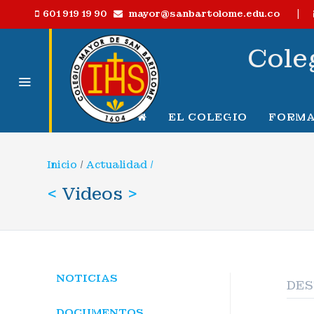
|
mayor@sanbartolome.edu.co
601 919 19 90
Cole
EL COLEGIO
FORMA
Inicio
/
Actualidad /
<
Videos
>
NOTICIAS
DE
DOCUMENTOS