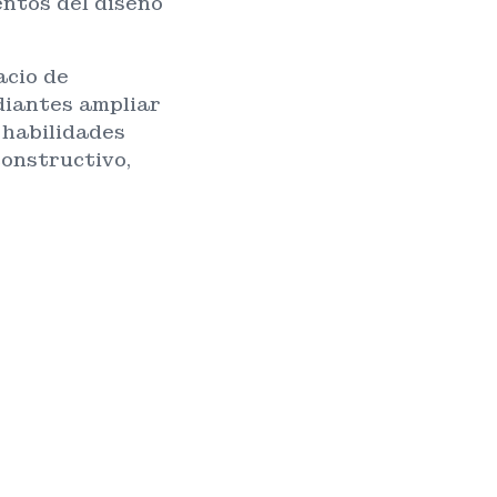
entos del diseño
acio de
diantes ampliar
 habilidades
constructivo,