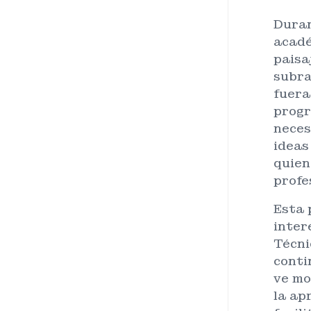
Duran
acadé
paisa
subra
fuera
progr
neces
ideas
quien
profe
Esta 
inter
Técni
conti
ve mo
la ap