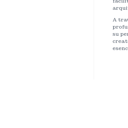
facil
arqui
A tra
profu
su pe
creat
esenc