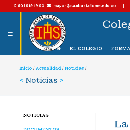
|
mayor@sanbartolome.edu.co
601 919 19 90
Cole
EL COLEGIO
FORMA
Inicio
/
Actualidad
/
Noticias
/
<
Noticias
>
NOTICIAS
La
DOCUMENTOS