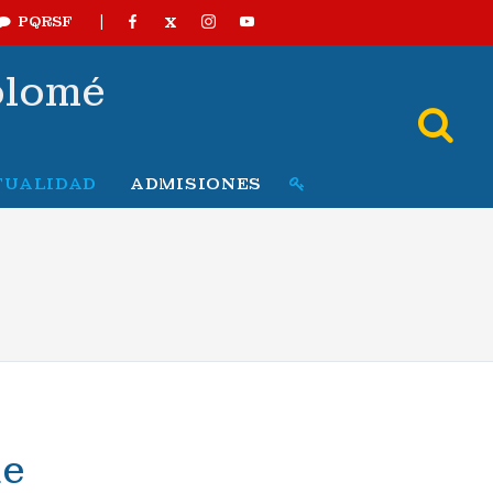
|
X
PQRSF
olomé
TUALIDAD
ADMISIONES
de