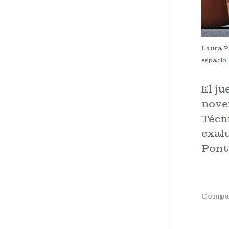
Laura Pa
espacio.
El ju
noven
Técni
exal
Pont
Compar