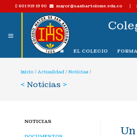
|
mayor@sanbartolome.edu.co
601 919 19 90
Cole
EL COLEGIO
FORMA
Inicio
/
Actualidad
/
Noticias
/
<
Noticias
>
NOTICIAS
Un 
DOCUMENTOS