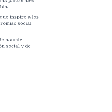
ias pastorales
bia.
que inspire a los
romiso social
de asumir
n social y de