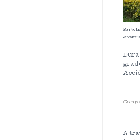
Bartolin
Juventud
Dura
grad
Acció
Compar
A tra