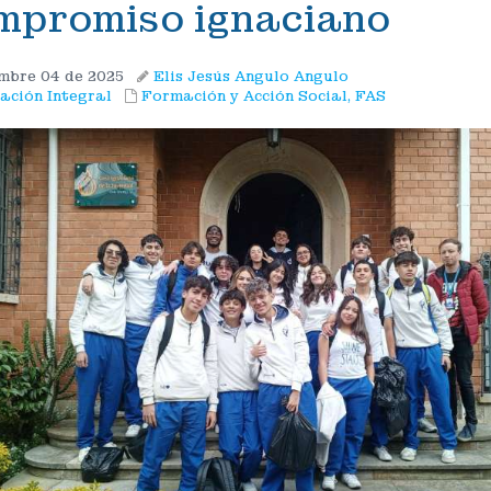
mpromiso ignaciano
mbre 04 de 2025
Elis Jesús Angulo Angulo
ación Integral
Formación y Acción Social, FAS