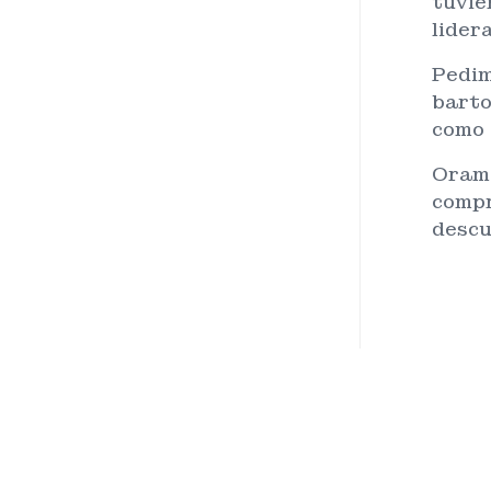
tuvie
lider
Pedim
barto
como 
Oramo
compr
descu