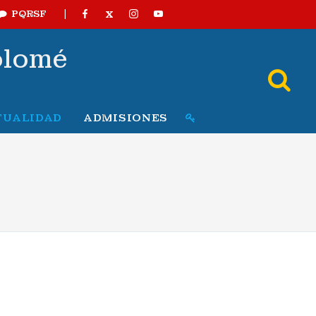
|
X
PQRSF
olomé
TUALIDAD
ADMISIONES