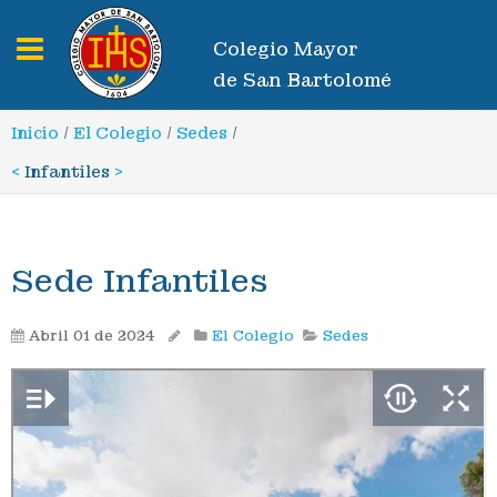
Toggle navigation
Colegio Mayor
de San Bartolomé
Inicio
/
El Colegio
/
Sedes
/
<
Infantiles
>
Sede Infantiles
Abril 01 de 2024
El Colegio
Sedes