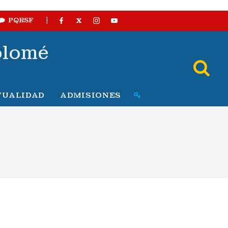
|
X
PQRSF
olomé
TUALIDAD
ADMISIONES