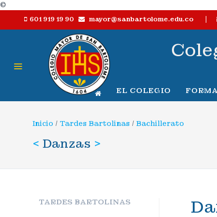
©
|
mayor@sanbartolome.edu.co
601 919 19 90
Cole
EL COLEGIO
FORMA
Inicio
/
Tardes Bartolinas
/
Bachillerato
<
Danzas
>
Da
TARDES BARTOLINAS