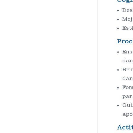
Des
Mej
Est
Proc
Ens
dan
Bri
dan
Fom
par
Gui
apo
Acti