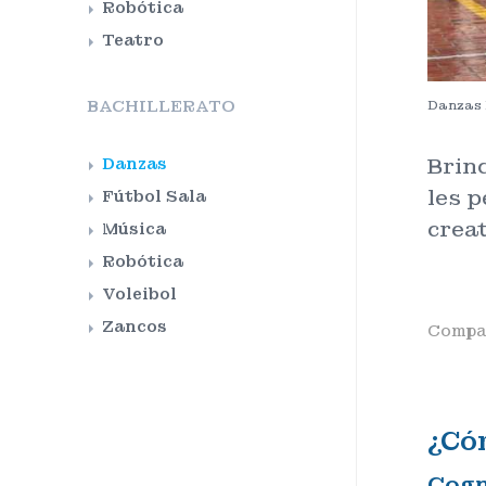
Robótica
Teatro
BACHILLERATO
Danzas 
Brin
Danzas
les p
Fútbol Sala
creat
Música
Robótica
Voleibol
Zancos
Compar
¿Có
Cogn