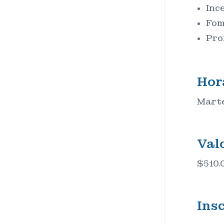
Inc
Fom
Pro
Hor
Martes
Val
$510.
Ins