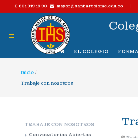
|
mayor@sanbartolome.edu.co
601 919 19 90
Cole
EL COLEGIO
FORMA
Inicio
/
Trabaje con nosotros
Tr
TRABAJE CON NOSOTROS
Convocatorias Abiertas
Novie