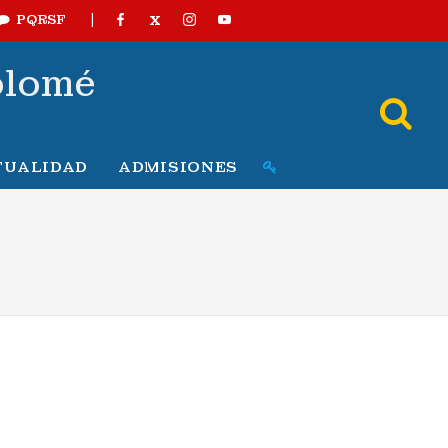
|
X
PQRSF
olomé
TUALIDAD
ADMISIONES