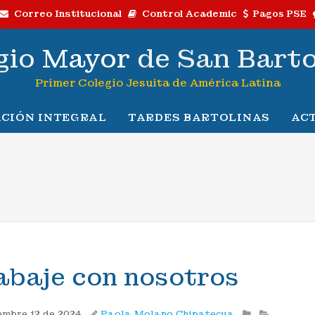
Correo Institucional
Control Academic
Pagos PSE
gio
Mayor
de San Bart
Primer Colegio Jesuita de América Latina
CIÓN INTEGRAL
TARDES BARTOLINAS
AC
abaje con nosotros
mbre 12 de 2024
Paola Molano Chipatecua