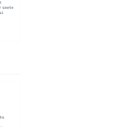
l
y únete
l.
tu