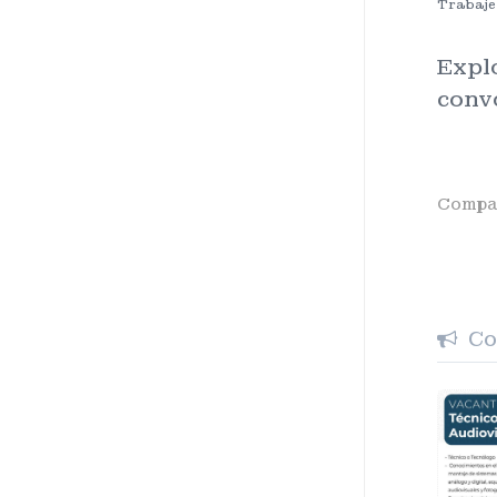
Trabaje
Explo
conv
Compar
Con