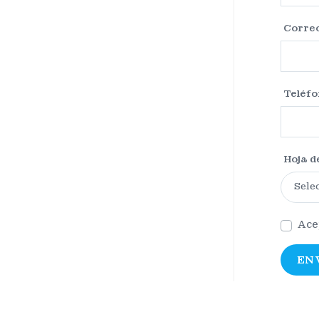
Correo
Teléfo
Hoja d
Selec
Ace
EN