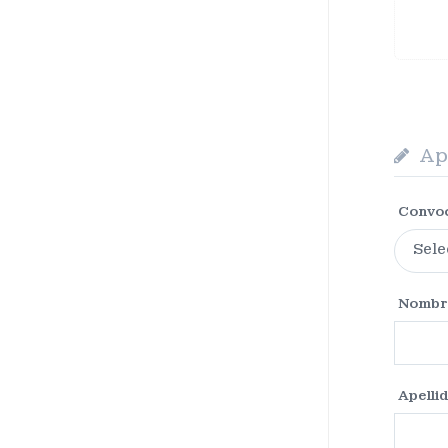
Apl
Convo
Nombr
Apelli