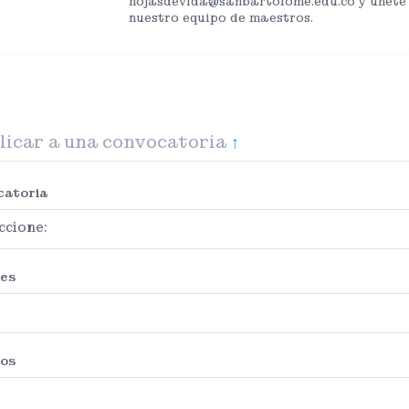
hojasdevida@sanbartolome.edu.co y únete
nuestro equipo de maestros.
icar a una convocatoria
↑
catoria
es
dos