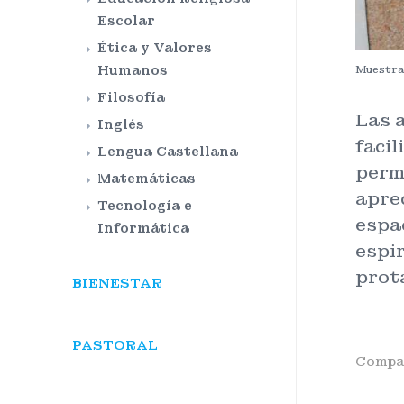
Escolar
Ética y Valores
Humanos
Muestra 
Filosofía
Las a
Inglés
facil
Lengua Castellana
permi
Matemáticas
aprec
Tecnología e
espac
Informática
espir
prot
BIENESTAR
PASTORAL
Compar