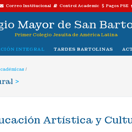
Correo Institucional
Control Academic
Pagos PSE
gio
Mayor
de San Bart
Primer Colegio Jesuita de América Latina
CIÓN INTEGRAL
TARDES BARTOLINAS
AC
Académicas
/
ural
>
ucación Artística y Cult