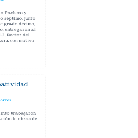
do Pacheco y
o séptimo, junto
e grado décimo,
o, entregaron al
J., Rector del
ntura con motivo
eatividad
Torres
uinto trabajaron
ación de obras de