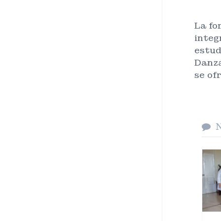
La fo
integ
estud
Danza
se of
N