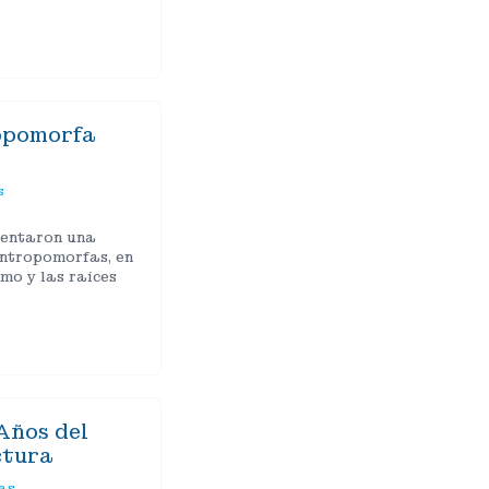
opomorfa
s
sentaron una
antropomorfas, en
mo y las raíces
Años del
ctura
as