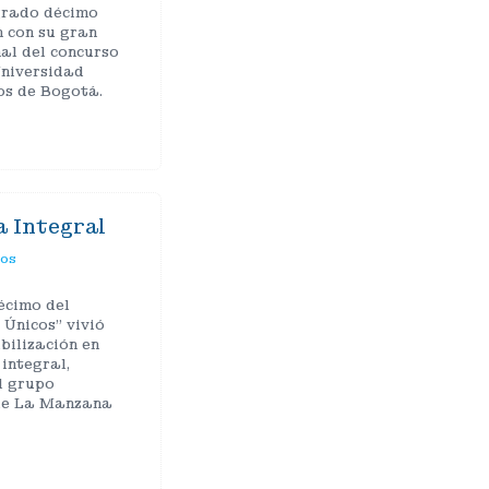
grado décimo
 con su gran
nal del concurso
Universidad
os de Bogotá.
a Integral
tos
écimo del
Únicos” vivió
bilización en
integral,
l grupo
 de La Manzana