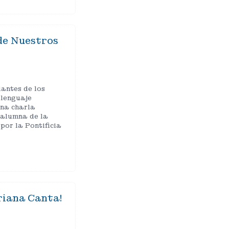
de Nuestros
o
iantes de los
 lenguaje
una charla
xalumna de la
por la Pontificia
riana Canta!