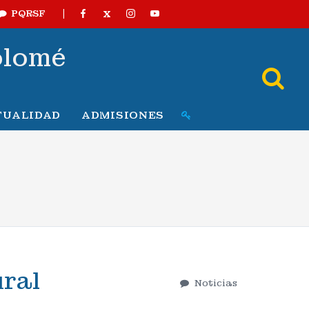
|
X
PQRSF
olomé
TUALIDAD
ADMISIONES
ural
Noticias