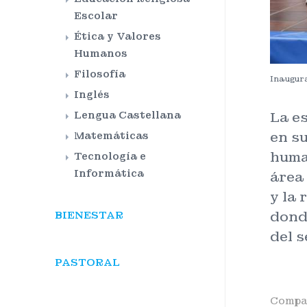
Escolar
Ética y Valores
Humanos
Filosofía
Inaugura
Inglés
La es
Lengua Castellana
en su
Matemáticas
huma
Tecnología e
Informática
área
y la 
donde
BIENESTAR
del 
PASTORAL
Compar