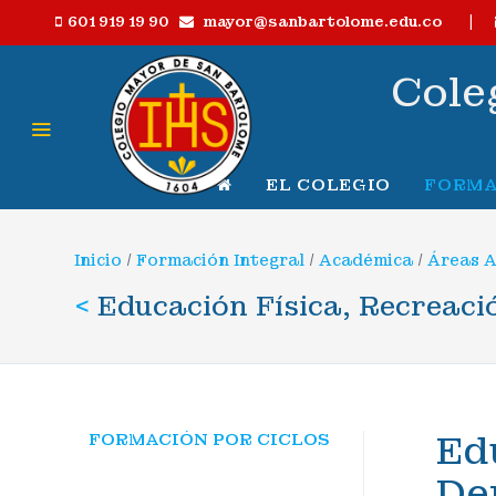
|
mayor@sanbartolome.edu.co
601 919 19 90
Cole
EL COLEGIO
FORMA
Inicio
/
Formación Integral
/
Académica
/
Áreas 
<
Educación Física, Recreaci
Ed
FORMACIÓN POR CICLOS
De