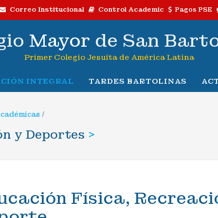
Correo Institucional
Control Academic
Pagos PSE
gio
Mayor
de San Bart
Primer Colegio Jesuita de América Latina
CIÓN INTEGRAL
TARDES BARTOLINAS
AC
Académicas
/
ón y Deportes
>
ucación Física, Recreaci
porte