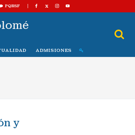
|
X
PQRSF
olomé
TUALIDAD
ADMISIONES
ón y