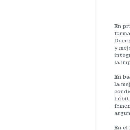
En pr
forma
Duran
y mej
integ
la im
En ba
la me
condi
hábit
fomen
argum
En el