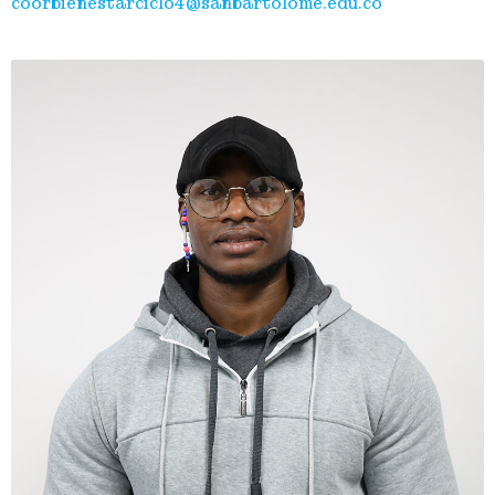
coorbienestarciclo4@sanbartolome.edu.co