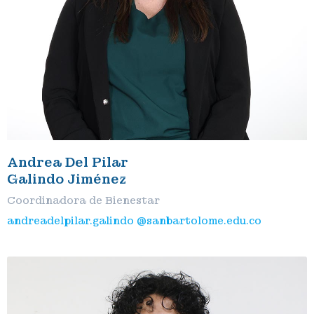
Andrea Del Pilar
Galindo Jiménez
Coordinadora de Bienestar
andreadelpilar.galindo @sanbartolome.edu.co