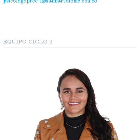
psicologopree-1@sanbartolome.edu.co
EQUIPO CICLO 2