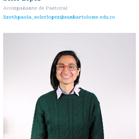
Acompañante de Pastoral
lizethpaola_solerlopez@sanbartolome.edu.co