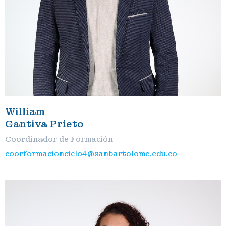
William
Gantiva Prieto
Coordinador de Formación
coorformacionciclo4@sanbartolome.edu.co