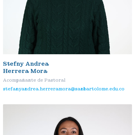
Stefny Andrea
Herrera Mora
Acompañante de Pastoral
stefanyandrea.herreramora@sanbartolome.edu.co