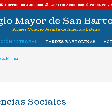
Correo Institucional
Control Academic
Pagos PSE
gio
Mayor
de San Bart
Primer Colegio Jesuita de América Latina
CIÓN INTEGRAL
TARDES BARTOLINAS
AC
Académicas
/
encias Sociales