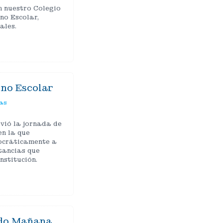
n nuestro Colegio
no Escolar,
ales.
rno Escolar
as
vió la jornada de
en la que
ocráticamente a
stancias que
nstitución.
ndo Mañana