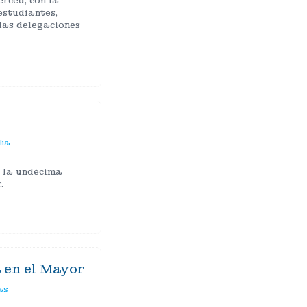
rced, con la
estudiantes,
las delegaciones
ia
o la undécima
.
 en el Mayor
as