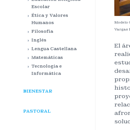
Escolar
Ética y Valores
Humanos
Modelo 
Vargas 
Filosofía
Inglés
El ár
Lengua Castellana
real
Matemáticas
estud
Tecnología e
desar
Informática
propi
histo
BIENESTAR
proy
rela
PASTORAL
afro
solu