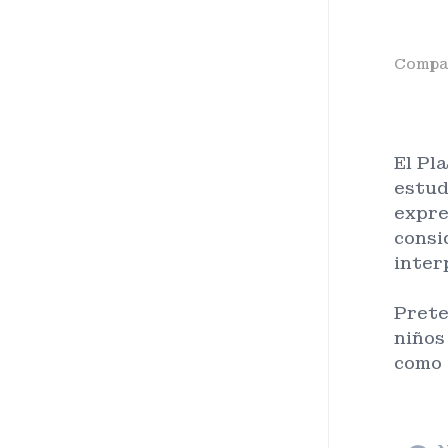
Compar
El Pl
estud
expre
consi
inter
Prete
niños
como 