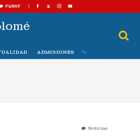
|
X
PQRSF
olomé
TUALIDAD
ADMISIONES
Noticias