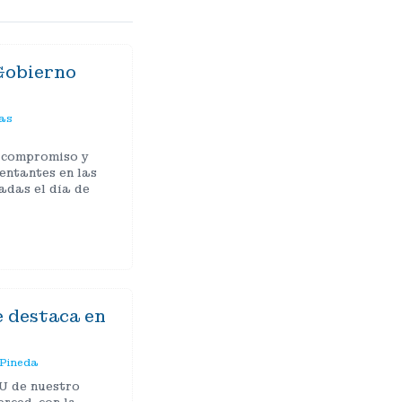
 Gobierno
as
 compromiso y
entantes en las
adas el día de
e destaca en
 Pineda
U de nuestro