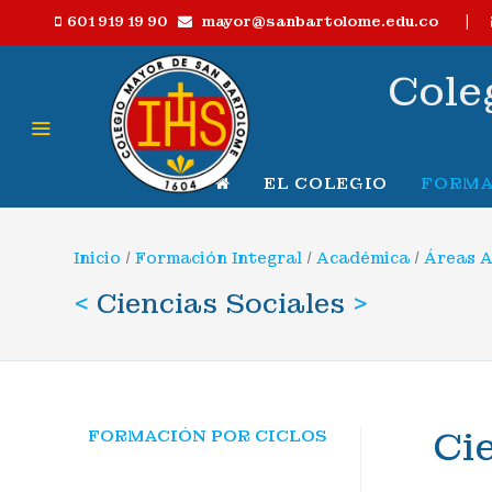
|
mayor@sanbartolome.edu.co
601 919 19 90
Cole
EL COLEGIO
FORMA
Inicio
/
Formación Integral
/
Académica
/
Áreas 
<
Ciencias Sociales
>
Ci
FORMACIÓN POR CICLOS