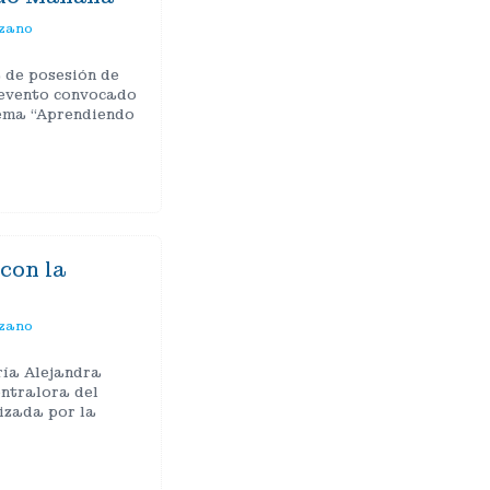
ozano
 de posesión de
 evento convocado
lema “Aprendiendo
con la
ozano
ría Alejandra
ntralora del
izada por la