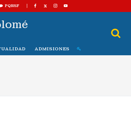
|
X
PQRSF
olomé
TUALIDAD
ADMISIONES