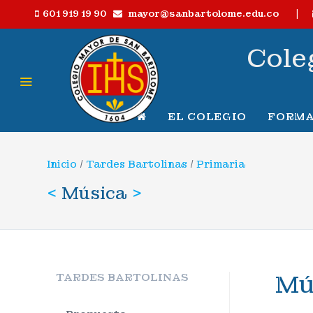
|
mayor@sanbartolome.edu.co
601 919 19 90
Cole
EL COLEGIO
FORMA
Inicio
/
Tardes Bartolinas
/
Primaria
<
Música
>
Mú
TARDES BARTOLINAS