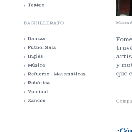
Teatro
BACHILLERATO
Música S
Fomen
Danzas
travé
Fútbol Sala
artís
Inglés
y mo
Música
que c
Refuerzo - Matemáticas
Robótica
Voleibol
Zancos
Compar
¿Có