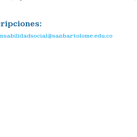
cripciones:
nsabilidadsocial@sanbartolome.edu.co