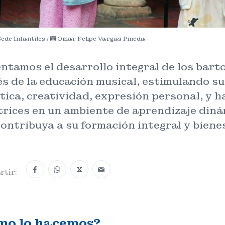
ede Infantiles /
Omar Felipe Vargas Pineda
tamos el desarrollo integral de los barto
s de la educación musical, estimulando su
tica, creatividad, expresión personal, y h
trices en un ambiente de aprendizaje diná
ontribuya a su formación integral y biene
X
tir:
mo lo hacemos?