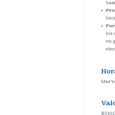
tam
Pro
téc
For
los
en 
sin
Hor
Martes
Val
$510.