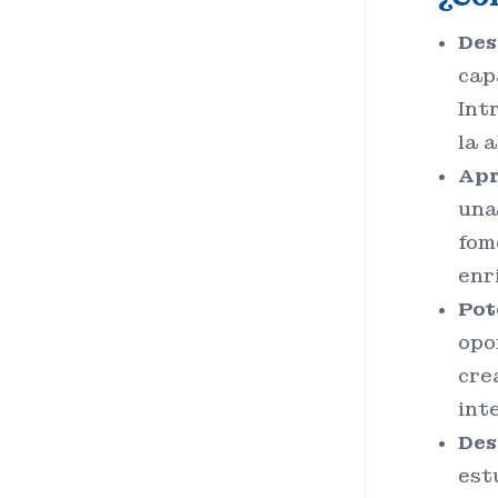
Des
cap
Int
la a
Apr
una
fom
enr
Pot
opo
cre
int
Des
est