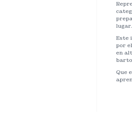
Repre
categ
prepa
lugar.
Este 
por e
en al
barto
Que e
apren