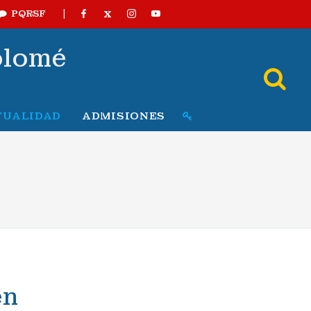
|
X
PQRSF
olomé
TUALIDAD
ADMISIONES
en