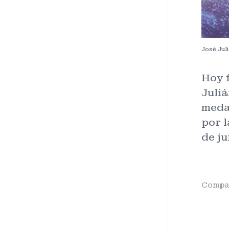
José Jul
Hoy f
Juliá
meda
por l
de ju
Compar