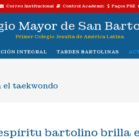
Correo Institucional
Control Academic
Pagos PSE
gio
Mayor
de San Bart
Primer Colegio Jesuita de América Latina
CIÓN INTEGRAL
TARDES BARTOLINAS
AC
en el taekwondo
espíritu bartolino brilla 