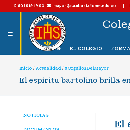
|
mayor@sanbartolome.edu.co
601 919 19 90
Cole
EL COLEGIO
FORMA
Inicio
/
Actualidad
/
#OrgullosDelMayor
El espíritu bartolino brilla 
NOTICIAS
El 
DOCUMENTOS